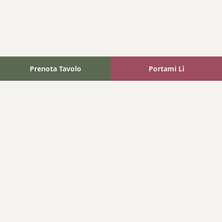
Prenota Tavolo
Portami Lì
Fattoria Bonaparte
A unique experience in the heart of Elba Island, where wine
meets tradition.
Navigation
Home
Where We Are
Contact