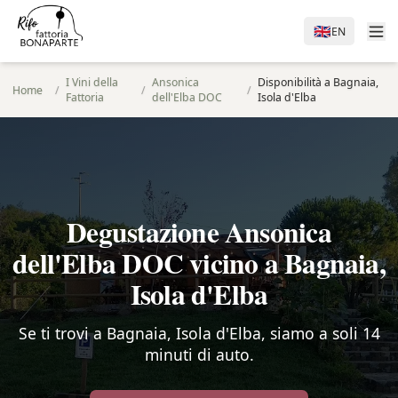
🇬🇧
EN
I Vini della
Ansonica
Disponibilità a Bagnaia,
Home
/
/
/
Fattoria
dell'Elba DOC
Isola d'Elba
Degustazione Ansonica
dell'Elba DOC vicino a Bagnaia,
Isola d'Elba
Se ti trovi a Bagnaia, Isola d'Elba, siamo a soli 14
minuti di auto.