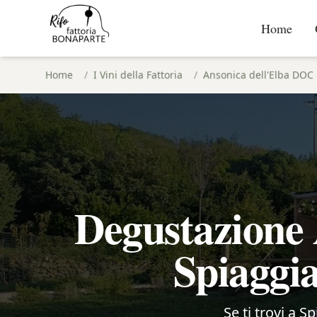
Home
Home
/
I Vini della Fattoria
/
Ansonica dell'Elba DOC
Degustazione 
Spiaggia
Se ti trovi a S