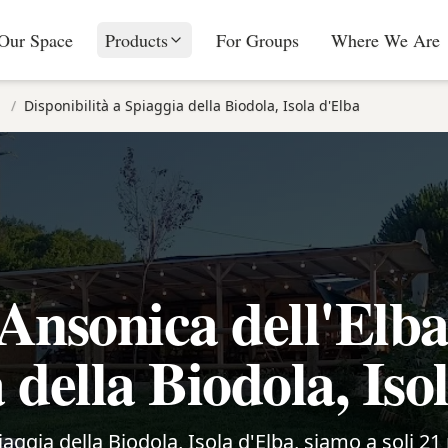
Our Space
Products
For Groups
Where We Are
/
Disponibilità a Spiaggia della Biodola, Isola d'Elba
Ansonica dell'Elb
 della Biodola, Iso
piaggia della Biodola, Isola d'Elba, siamo a soli 21