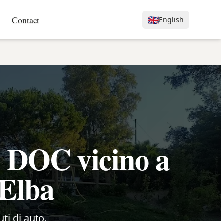
Contact
🇬🇧
English
a DOC vicino a
'Elba
ti di auto.