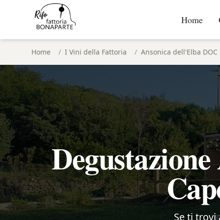
Home
Home
/
I Vini della Fattoria
/
Ansonica dell'Elba DOC
Degustazione 
Capo
Se ti trov