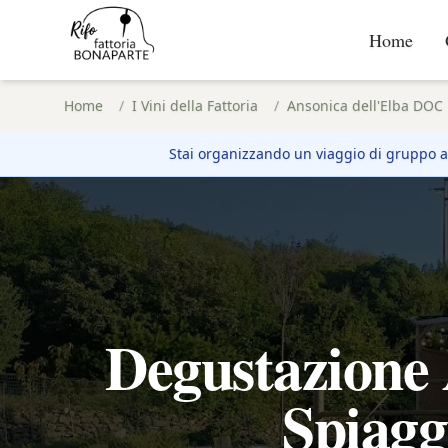
Home
Home
/
I Vini della Fattoria
/
Ansonica dell'Elba DOC
Stai organizzando un viaggio di gruppo 
Degustazione 
Spiagg