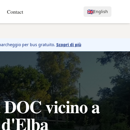
Contact
🇬🇧
English
parcheggio per bus gratuito.
Scopri di più
a DOC vicino a
 d'Elba