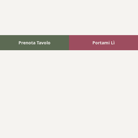
Prenota Tavolo
Portami Lì
Fattoria Bonaparte
A unique experience in the heart of Elba Island, where wine
meets tradition.
Navigation
Home
Where We Are
Contact