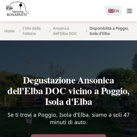
🇬🇧
EN
I Vini della
Ansonica
Disponibilità a Poggio,
Home
/
/
/
Fattoria
dell'Elba DOC
Isola d'Elba
Degustazione Ansonica
dell'Elba DOC vicino a Poggio,
Isola d'Elba
Se ti trovi a Poggio, Isola d'Elba, siamo a soli 47
minuti di auto.