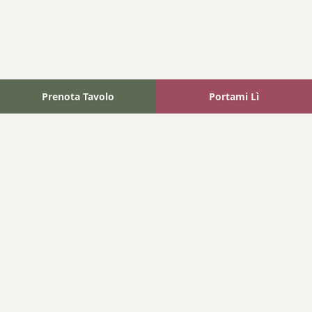
Prenota Tavolo
Portami Lì
Fattoria Bonaparte
A unique experience in the heart of Elba Island, where wine
meets tradition.
Navigation
Home
Where We Are
Contact