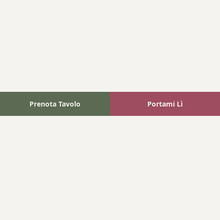
Prenota Tavolo
Portami Lì
Fattoria Bonaparte
A unique experience in the heart of Elba Island, where wine
meets tradition.
Navigation