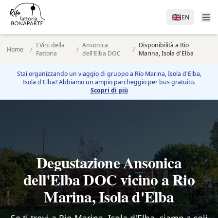
🇬🇧
EN
I Vini della
Ansonica
Disponibilità a Rio
Home
/
/
/
Fattoria
dell'Elba DOC
Marina, Isola d'Elba
Stai organizzando un viaggio di gruppo a
Rio Marina, Isola d'Elba
,
Isola d'Elba? Abbiamo un ampio parcheggio per bus gratuito.
Scopri di più
Degustazione Ansonica
dell'Elba DOC vicino a Rio
Marina, Isola d'Elba