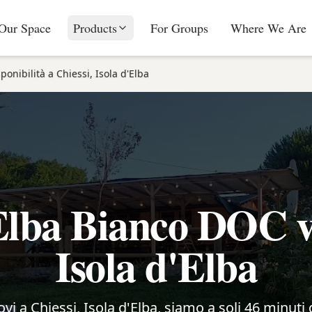
Our Space
Products
For Groups
Where We Are
ponibilità a Chiessi, Isola d'Elba
lba Bianco DOC vi
Isola d'Elba
rovi a Chiessi, Isola d'Elba, siamo a soli 46 minuti 