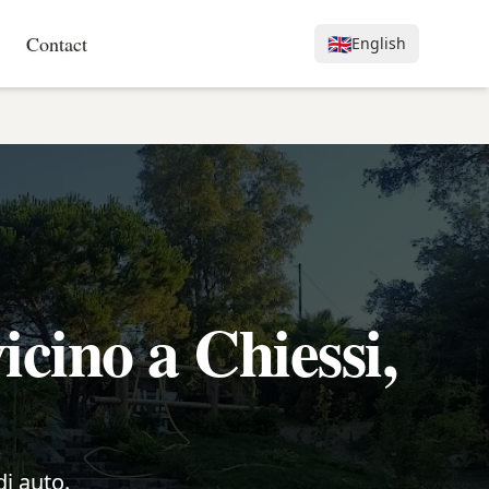
Contact
🇬🇧
English
cino a Chiessi,
di auto.