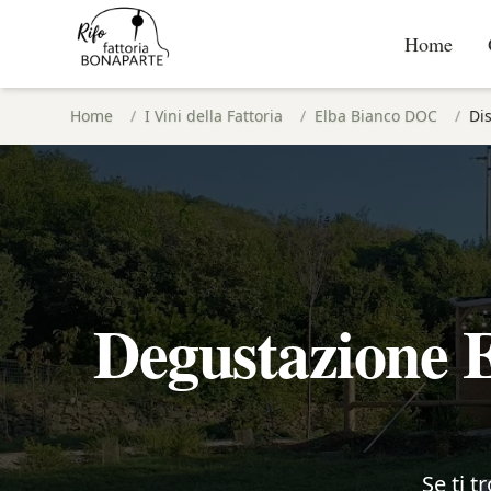
Home
Home
/
I Vini della Fattoria
/
Elba Bianco DOC
/
Dis
Degustazione E
Se ti t