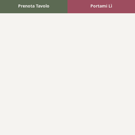
Prenota Tavolo
Portami Lì
Fattoria Bonaparte
A unique experience in the heart of Elba Island, where wine
meets tradition.
Navigation
Home
Where We Are
Contact
Products
Wines
Extra Virgin Oil