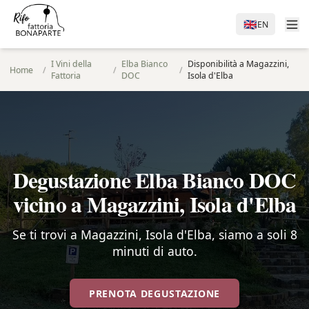
🇬🇧
EN
I Vini della
Elba Bianco
Disponibilità a Magazzini,
Home
/
/
/
Fattoria
DOC
Isola d'Elba
Degustazione Elba Bianco DOC
vicino a Magazzini, Isola d'Elba
Se ti trovi a Magazzini, Isola d'Elba, siamo a soli 8
minuti di auto.
PRENOTA DEGUSTAZIONE