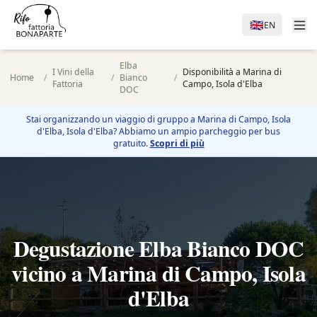
🇬🇧
EN
Elba
I Vini della
Disponibilità a Marina di
Home
/
/
Bianco
/
Fattoria
Campo, Isola d'Elba
DOC
Stai organizzando un viaggio di gruppo a
Marina di Campo, Isola
d'Elba
, Isola d'Elba? Abbiamo un ampio parcheggio per bus
gratuito.
Scopri di più
Degustazione Elba Bianco DOC
vicino a Marina di Campo, Isola
d'Elba