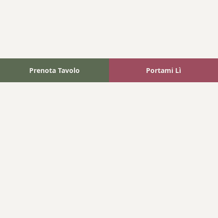
Prenota Tavolo
Portami Lì
Fattoria Bonaparte
A unique experience in the heart of Elba Island, where wine
meets tradition.
Navigation
Home
Where We Are
Contact