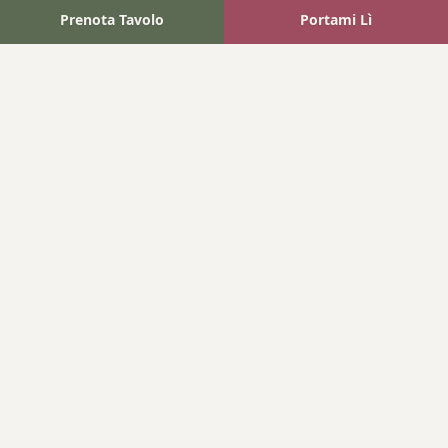
Prenota Tavolo
Portami Lì
Fattoria Bonaparte
A unique experience in the heart of Elba Island, where wine
meets tradition.
Navigation
Home
Where We Are
Contact
Products
Wines
Extra Virgin Oil