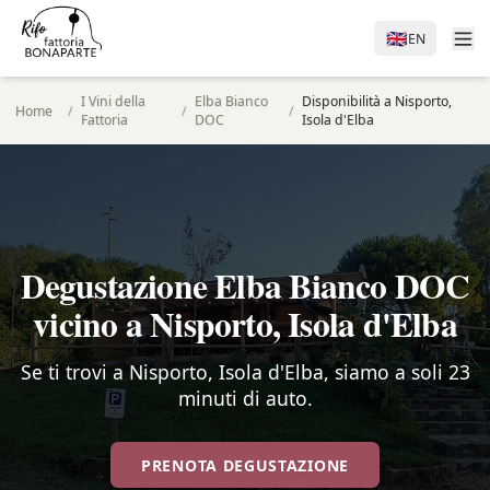
🇬🇧
EN
I Vini della
Elba Bianco
Disponibilità a Nisporto,
Home
/
/
/
Fattoria
DOC
Isola d'Elba
Degustazione Elba Bianco DOC
vicino a Nisporto, Isola d'Elba
Se ti trovi a Nisporto, Isola d'Elba, siamo a soli 23
minuti di auto.
PRENOTA DEGUSTAZIONE