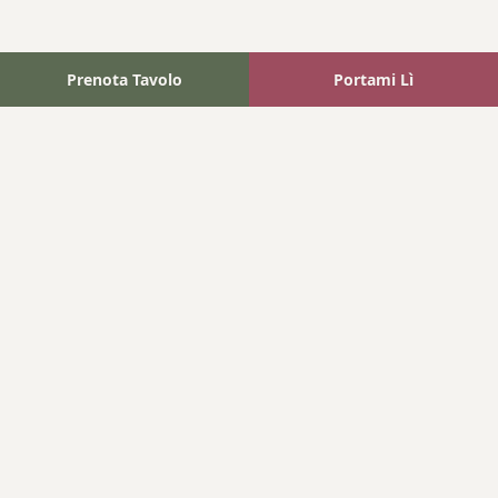
Prenota Tavolo
Portami Lì
Fattoria Bonaparte
A unique experience in the heart of Elba Island, where wine
meets tradition.
Navigation
Home
Where We Are
Contact
Products