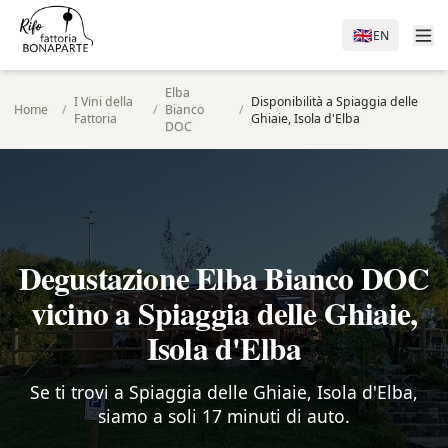
🇬🇧
EN
Elba
I Vini della
Disponibilità a Spiaggia delle
Home
/
/
Bianco
/
Fattoria
Ghiaie, Isola d'Elba
DOC
Degustazione Elba Bianco DOC
vicino a Spiaggia delle Ghiaie,
Isola d'Elba
Se ti trovi a Spiaggia delle Ghiaie, Isola d'Elba,
siamo a soli 17 minuti di auto.