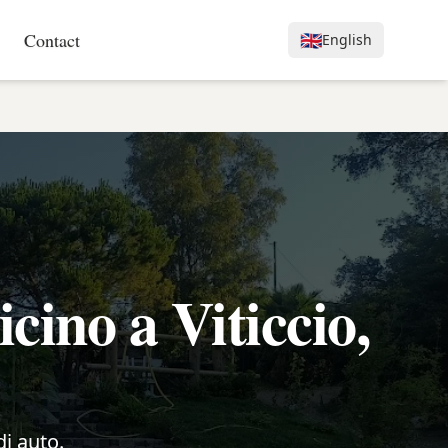
Contact
🇬🇧
English
ino a Viticcio,
di auto.