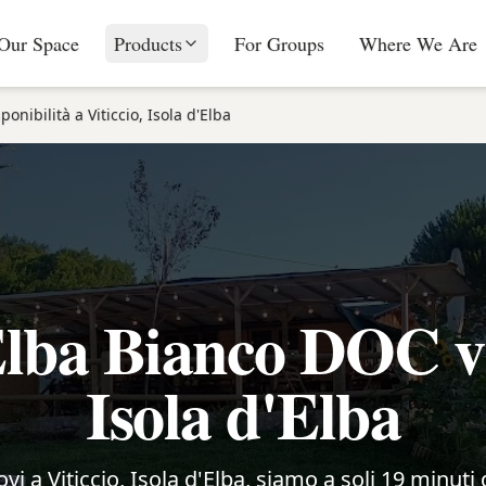
Our Space
Products
For Groups
Where We Are
ponibilità a Viticcio, Isola d'Elba
lba Bianco DOC vic
Isola d'Elba
rovi a Viticcio, Isola d'Elba, siamo a soli 19 minuti 