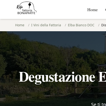
Home
Home
/
I Vini della Fattoria
/
Elba Bianco DOC
/
Dis
Degustazione E
Se ti t