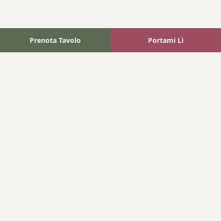
Prenota Tavolo
Portami Lì
Fattoria Bonaparte
A unique experience in the heart of Elba Island, where wine
meets tradition.
Navigation
Home
Where We Are
Contact
Products