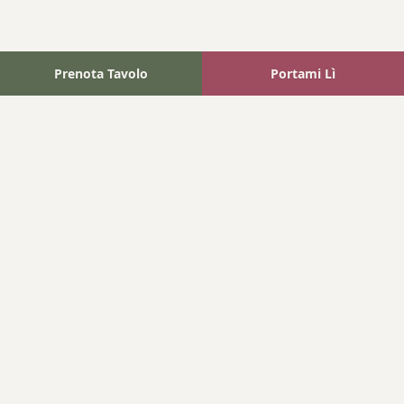
Prenota Tavolo
Portami Lì
Fattoria Bonaparte
A unique experience in the heart of Elba Island, where wine
meets tradition.
Navigation
Home
Where We Are
Contact
Products