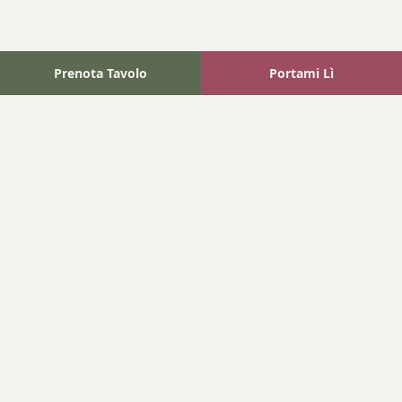
Prenota Tavolo
Portami Lì
Fattoria Bonaparte
A unique experience in the heart of Elba Island, where wine
meets tradition.
Navigation
Home
Where We Are
Contact
Products