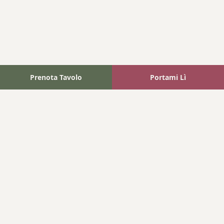
Prenota Tavolo
Portami Lì
Fattoria Bonaparte
A unique experience in the heart of Elba Island, where wine
meets tradition.
Navigation
Home
Where We Are