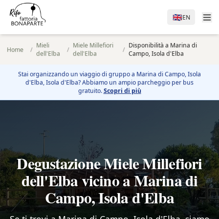
🇬🇧
EN
Mieli
Miele Millefiori
Disponibilità a Marina di
Home
/
/
/
dell'Elba
dell'Elba
Campo, Isola d'Elba
Stai organizzando un viaggio di gruppo a
Marina di Campo, Isola
d'Elba
, Isola d'Elba? Abbiamo un ampio parcheggio per bus
gratuito.
Scopri di più
Degustazione Miele Millefiori
dell'Elba vicino a Marina di
Campo, Isola d'Elba