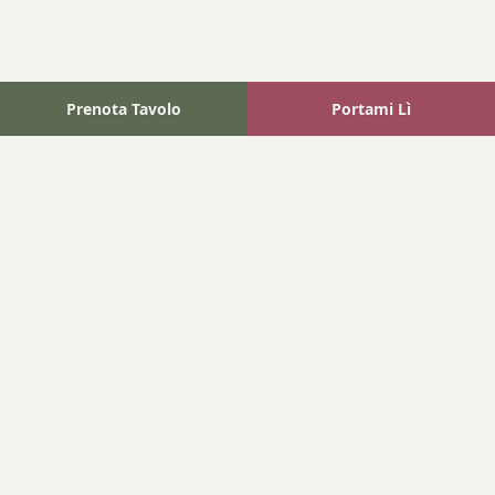
Prenota Tavolo
Portami Lì
Fattoria Bonaparte
A unique experience in the heart of Elba Island, where wine
meets tradition.
Navigation
Home
Where We Are
Contact
Products