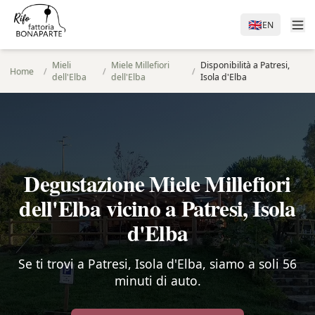
🇬🇧
EN
Mieli
Miele Millefiori
Disponibilità a Patresi,
Home
/
/
/
dell'Elba
dell'Elba
Isola d'Elba
Degustazione Miele Millefiori
dell'Elba vicino a Patresi, Isola
d'Elba
Se ti trovi a Patresi, Isola d'Elba, siamo a soli 56
minuti di auto.