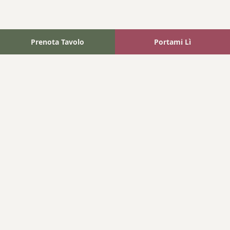
Prenota Tavolo
Portami Lì
Fattoria Bonaparte
A unique experience in the heart of Elba Island, where wine
meets tradition.
Navigation
Home
Where We Are
Contact
Products