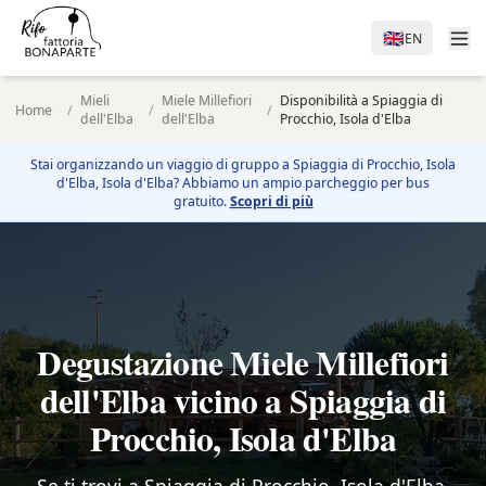
🇬🇧
EN
Mieli
Miele Millefiori
Disponibilità a Spiaggia di
Home
/
/
/
dell'Elba
dell'Elba
Procchio, Isola d'Elba
Stai organizzando un viaggio di gruppo a
Spiaggia di Procchio, Isola
d'Elba
, Isola d'Elba? Abbiamo un ampio parcheggio per bus
gratuito.
Scopri di più
Degustazione Miele Millefiori
dell'Elba vicino a Spiaggia di
Procchio, Isola d'Elba