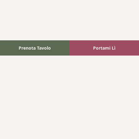
Prenota Tavolo
Portami Lì
Fattoria Bonaparte
A unique experience in the heart of Elba Island, where wine
meets tradition.
Navigation
Home
Where We Are