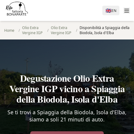
🇬🇧
EN
Olio Extra
Olio Extra
Disponibilità a Spiaggia della
Home
/
/
/
Vergine IGP
Vergine IGP
Biodola, Isola d'Elba
Degustazione Olio Extra
Vergine IGP vicino a Spiaggia
della Biodola, Isola d'Elba
Se ti trovi a Spiaggia della Biodola, Isola d'Elba,
siamo a soli 21 minuti di auto.