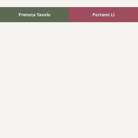
Prenota Tavolo
Portami Lì
Fattoria Bonaparte
A unique experience in the heart of Elba Island, where wine
meets tradition.
Navigation
Home
Where We Are
Contact
Products
Wines