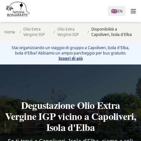
🇬🇧
EN
Olio Extra
Olio Extra
Disponibilità a
Home
/
/
/
Vergine IGP
Vergine IGP
Capoliveri, Isola d'Elba
Stai organizzando un viaggio di gruppo a
Capoliveri, Isola d'Elba
,
Isola d'Elba? Abbiamo un ampio parcheggio per bus gratuito.
Scopri di più
Degustazione Olio Extra
Vergine IGP vicino a Capoliveri,
Isola d'Elba