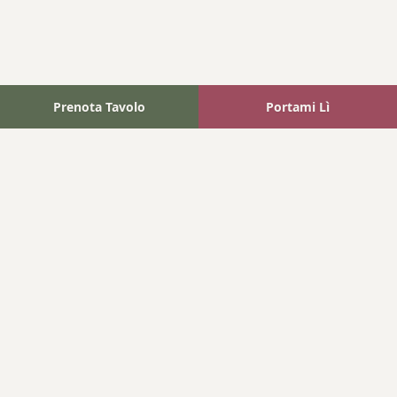
Prenota Tavolo
Portami Lì
Fattoria Bonaparte
A unique experience in the heart of Elba Island, where wine
meets tradition.
Navigation
Home
Where We Are
Contact