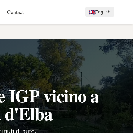
Contact
🇬🇧
English
e IGP vicino a
a d'Elba
minuti di auto.