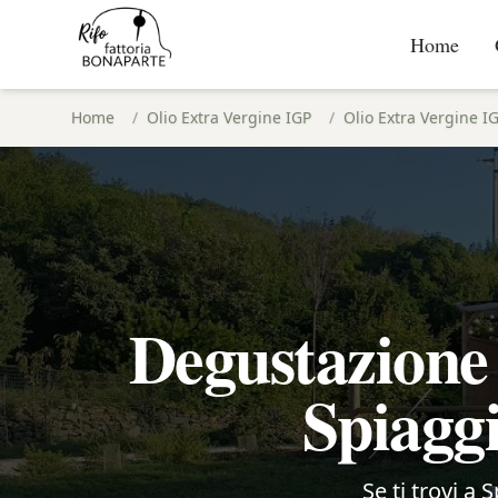
Home
Home
/
Olio Extra Vergine IGP
/
Olio Extra Vergine I
Degustazione 
Spiaggi
Se ti trovi a 