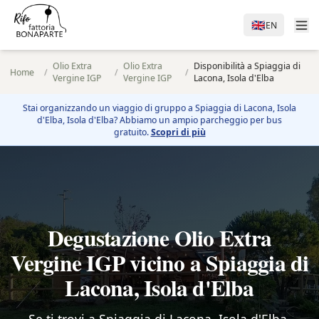
🇬🇧
EN
Olio Extra
Olio Extra
Disponibilità a Spiaggia di
Home
/
/
/
Vergine IGP
Vergine IGP
Lacona, Isola d'Elba
Stai organizzando un viaggio di gruppo a
Spiaggia di Lacona, Isola
d'Elba
, Isola d'Elba? Abbiamo un ampio parcheggio per bus
gratuito.
Scopri di più
Degustazione Olio Extra
Vergine IGP vicino a Spiaggia di
Lacona, Isola d'Elba