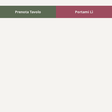
Prenota Tavolo
Portami Lì
Fattoria Bonaparte
A unique experience in the heart of Elba Island, where wine
meets tradition.
Navigation
Home
Where We Are
Contact
Products
Wines