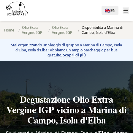
🇬🇧
EN
Olio Extra
Olio Extra
Disponibilità a Marina di
Home
/
/
/
Vergine IGP
Vergine IGP
Campo, Isola d'Elba
Stai organizzando un viaggio di gruppo a
Marina di Campo, Isola
d'Elba
, Isola d'Elba? Abbiamo un ampio parcheggio per bus
gratuito.
Scopri di più
Degustazione Olio Extra
Vergine IGP vicino a Marina di
Campo, Isola d'Elba