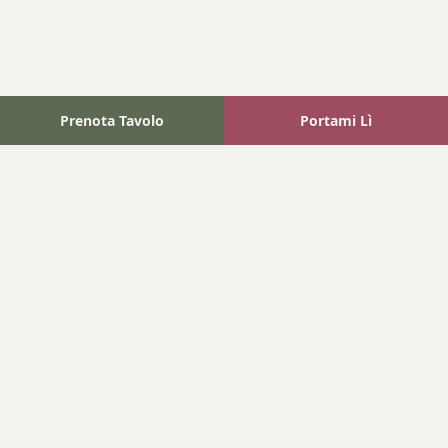
Prenota Tavolo
Portami Lì
Fattoria Bonaparte
A unique experience in the heart of Elba Island, where wine
meets tradition.
Navigation
Home
Where We Are
Contact