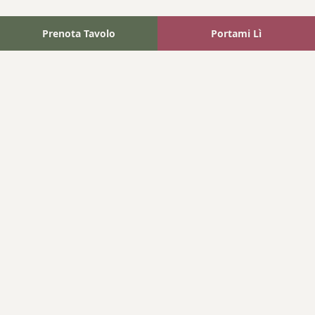
Prenota Tavolo
Portami Lì
Fattoria Bonaparte
A unique experience in the heart of Elba Island, where wine
meets tradition.
Navigation
Home
Where We Are
Contact
Products
Wines