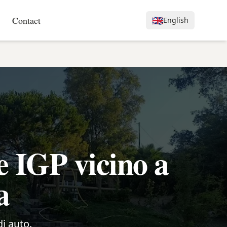
Contact
🇬🇧
English
e IGP vicino a
a
di auto.