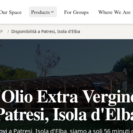
Our Space
Products
For Groups
Where We Are
GP
/
Disponibilità a Patresi, Isola d'Elba
Olio Extra Vergin
Patresi, Isola d'Elb
rovi a Patresi, Isola d'Elba, siamo a soli 56 minuti 