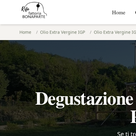
Home
Home
/
Olio Extra Vergine IGP
/
Olio Extra Vergine I
Degustazione 
Se ti t