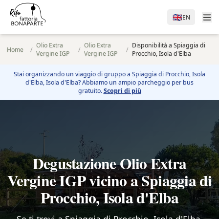
🇬🇧
EN
Olio Extra
Olio Extra
Disponibilità a Spiaggia di
Home
/
/
/
Vergine IGP
Vergine IGP
Procchio, Isola d'Elba
Stai organizzando un viaggio di gruppo a
Spiaggia di Procchio, Isola
d'Elba
, Isola d'Elba? Abbiamo un ampio parcheggio per bus
gratuito.
Scopri di più
Degustazione Olio Extra
Vergine IGP vicino a Spiaggia di
Procchio, Isola d'Elba