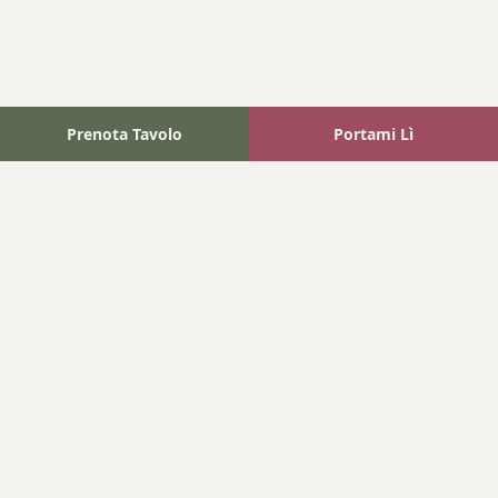
Prenota Tavolo
Portami Lì
Fattoria Bonaparte
A unique experience in the heart of Elba Island, where wine
meets tradition.
Navigation
Home
Where We Are
Contact