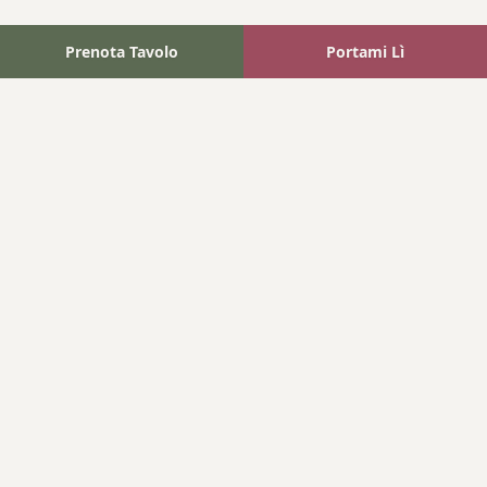
Prenota Tavolo
Portami Lì
Fattoria Bonaparte
A unique experience in the heart of Elba Island, where wine
meets tradition.
Navigation
Home
Where We Are
Contact
Products
Wines