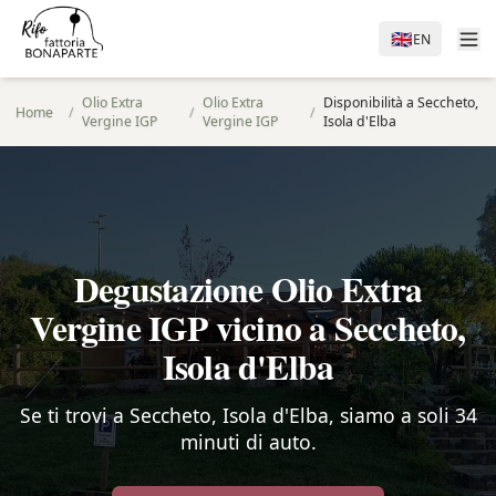
🇬🇧
EN
Olio Extra
Olio Extra
Disponibilità a Seccheto,
Home
/
/
/
Vergine IGP
Vergine IGP
Isola d'Elba
Degustazione Olio Extra
Vergine IGP vicino a Seccheto,
Isola d'Elba
Se ti trovi a Seccheto, Isola d'Elba, siamo a soli 34
minuti di auto.