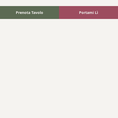
Prenota Tavolo
Portami Lì
Fattoria Bonaparte
A unique experience in the heart of Elba Island, where wine
meets tradition.
Navigation
Home
Where We Are
Contact
Products
Wines