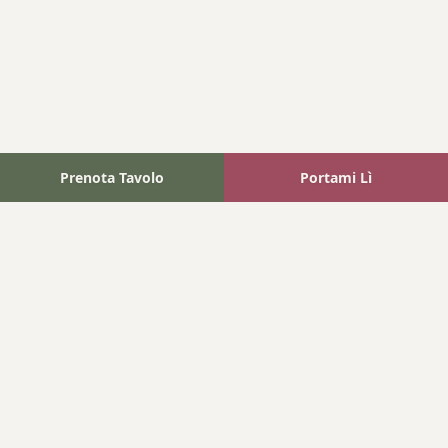
Prenota Tavolo
Portami Lì
Fattoria Bonaparte
A unique experience in the heart of Elba Island, where wine
meets tradition.
Navigation
Home
Where We Are