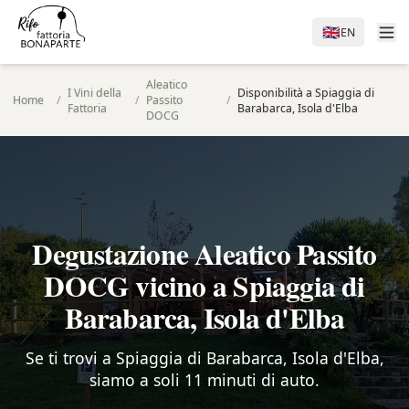
🇬🇧
EN
Aleatico
I Vini della
Disponibilità a Spiaggia di
Home
/
/
Passito
/
Fattoria
Barabarca, Isola d'Elba
DOCG
Degustazione Aleatico Passito
DOCG vicino a Spiaggia di
Barabarca, Isola d'Elba
Se ti trovi a Spiaggia di Barabarca, Isola d'Elba,
siamo a soli 11 minuti di auto.