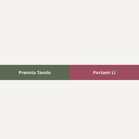
Prenota Tavolo
Portami Lì
Fattoria Bonaparte
A unique experience in the heart of Elba Island, where wine
meets tradition.
Navigation