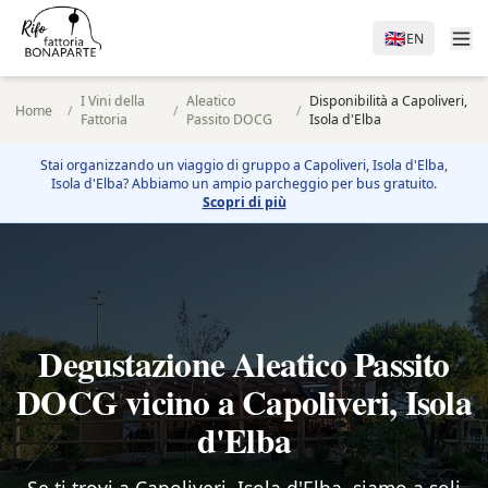
🇬🇧
EN
I Vini della
Aleatico
Disponibilità a Capoliveri,
Home
/
/
/
Fattoria
Passito DOCG
Isola d'Elba
Stai organizzando un viaggio di gruppo a
Capoliveri, Isola d'Elba
,
Isola d'Elba? Abbiamo un ampio parcheggio per bus gratuito.
Scopri di più
Degustazione Aleatico Passito
DOCG vicino a Capoliveri, Isola
d'Elba