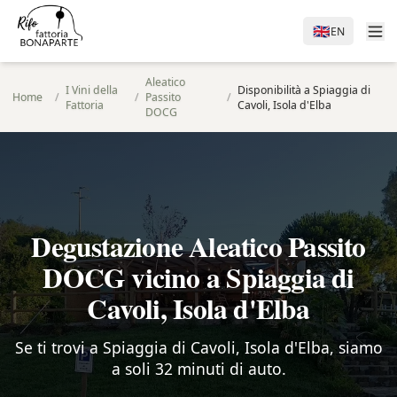
🇬🇧
EN
Aleatico
I Vini della
Disponibilità a Spiaggia di
Home
/
/
Passito
/
Fattoria
Cavoli, Isola d'Elba
DOCG
Degustazione Aleatico Passito
DOCG vicino a Spiaggia di
Cavoli, Isola d'Elba
Se ti trovi a Spiaggia di Cavoli, Isola d'Elba, siamo
a soli 32 minuti di auto.