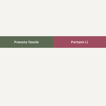
Prenota Tavolo
Portami Lì
Fattoria Bonaparte
A unique experience in the heart of Elba Island, where wine
meets tradition.
Navigation
Home
Where We Are