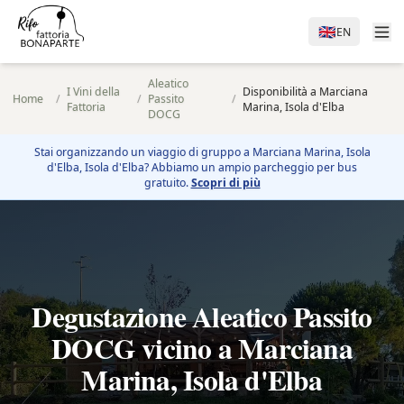
🇬🇧
EN
Aleatico
I Vini della
Disponibilità a Marciana
Home
/
/
Passito
/
Fattoria
Marina, Isola d'Elba
DOCG
Stai organizzando un viaggio di gruppo a
Marciana Marina, Isola
d'Elba
, Isola d'Elba? Abbiamo un ampio parcheggio per bus
gratuito.
Scopri di più
Degustazione Aleatico Passito
DOCG vicino a Marciana
Marina, Isola d'Elba