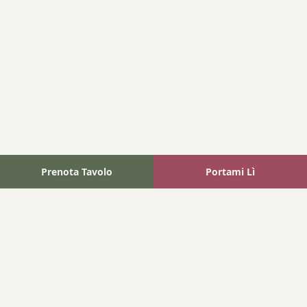
Prenota Tavolo
Portami Lì
Fattoria Bonaparte
A unique experience in the heart of Elba Island, where wine
meets tradition.