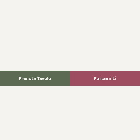
Prenota Tavolo
Portami Lì
Fattoria Bonaparte
A unique experience in the heart of Elba Island, where wine
meets tradition.