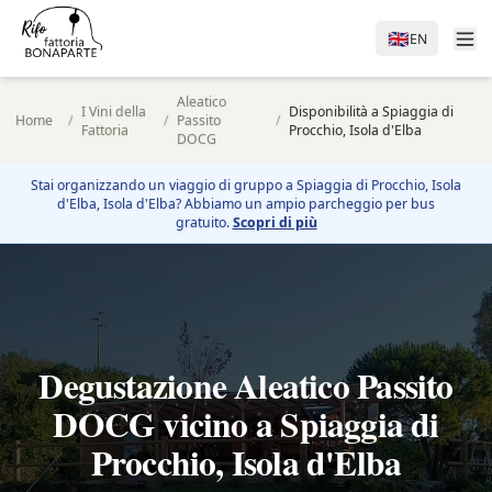
🇬🇧
EN
Aleatico
I Vini della
Disponibilità a Spiaggia di
Home
/
/
Passito
/
Fattoria
Procchio, Isola d'Elba
DOCG
Stai organizzando un viaggio di gruppo a
Spiaggia di Procchio, Isola
d'Elba
, Isola d'Elba? Abbiamo un ampio parcheggio per bus
gratuito.
Scopri di più
Degustazione Aleatico Passito
DOCG vicino a Spiaggia di
Procchio, Isola d'Elba