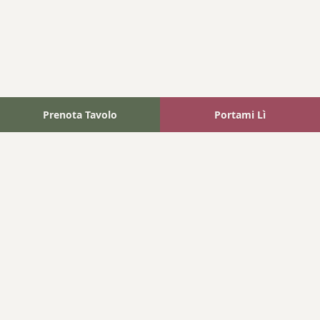
Prenota Tavolo
Portami Lì
Fattoria Bonaparte
A unique experience in the heart of Elba Island, where wine
meets tradition.
Navigation
Home
Where We Are