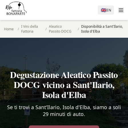
🇬🇧
EN
I Vini della
Aleatico
Disponibilità a Sant'Ilario,
Home
/
/
/
Fattoria
Passito DOCG
Isola d'Elba
Degustazione Aleatico Passito
DOCG vicino a Sant'Ilario,
Isola d'Elba
Se ti trovi a Sant'Ilario, Isola d'Elba, siamo a soli
29 minuti di auto.