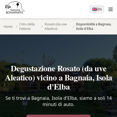
🇬🇧
EN
I Vini della
Rosato (da uve
Disponibilità a Bagnaia,
Home
/
/
/
Fattoria
Aleatico)
Isola d'Elba
Degustazione Rosato (da uve
Aleatico) vicino a Bagnaia, Isola
d'Elba
Se ti trovi a Bagnaia, Isola d'Elba, siamo a soli 14
minuti di auto.