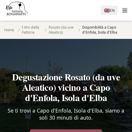
🇬🇧
EN
I Vini della
Rosato (da uve
Disponibilità a Capo
Home
/
/
/
Fattoria
Aleatico)
d'Enfola, Isola d'Elba
Degustazione Rosato (da uve
Aleatico) vicino a Capo
d'Enfola, Isola d'Elba
Se ti trovi a Capo d'Enfola, Isola d'Elba, siamo a
soli 30 minuti di auto.