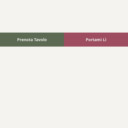
Prenota Tavolo
Portami Lì
Fattoria Bonaparte
A unique experience in the heart of Elba Island, where wine
meets tradition.
Navigation
Home
Where We Are
Contact