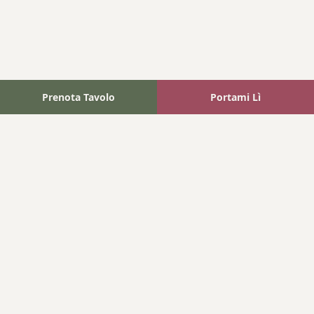
Prenota Tavolo
Portami Lì
Fattoria Bonaparte
A unique experience in the heart of Elba Island, where wine
meets tradition.
Navigation
Home
Where We Are
Contact