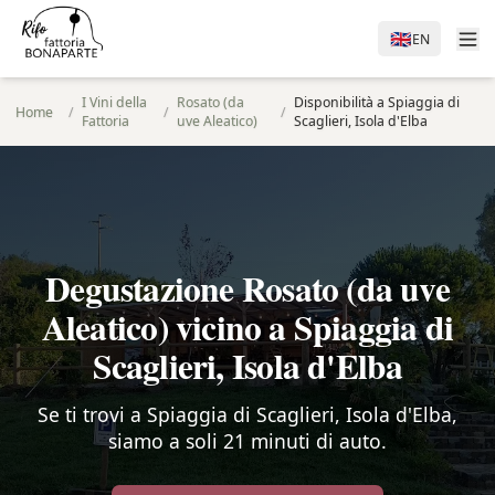
🇬🇧
EN
I Vini della
Rosato (da
Disponibilità a Spiaggia di
Home
/
/
/
Fattoria
uve Aleatico)
Scaglieri, Isola d'Elba
Degustazione Rosato (da uve
Aleatico) vicino a Spiaggia di
Scaglieri, Isola d'Elba
Se ti trovi a Spiaggia di Scaglieri, Isola d'Elba,
siamo a soli 21 minuti di auto.