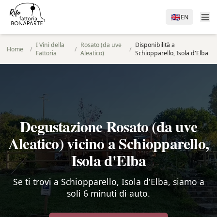
🇬🇧
EN
I Vini della
Rosato (da uve
Disponibilità a
Home
/
/
/
Fattoria
Aleatico)
Schiopparello, Isola d'Elba
Degustazione Rosato (da uve
Aleatico) vicino a Schiopparello,
Isola d'Elba
Se ti trovi a Schiopparello, Isola d'Elba, siamo a
soli 6 minuti di auto.