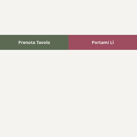
Prenota Tavolo
Portami Lì
Fattoria Bonaparte
A unique experience in the heart of Elba Island, where wine
meets tradition.
Navigation
Home
Where We Are
Contact