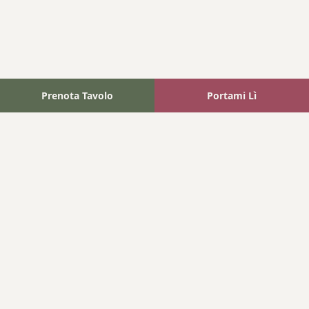
Prenota Tavolo
Portami Lì
Fattoria Bonaparte
A unique experience in the heart of Elba Island, where wine
meets tradition.
Navigation
Home
Where We Are
Contact