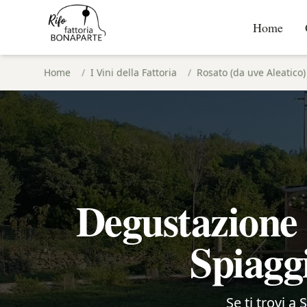
Home
Home
/
I Vini della Fattoria
/
Rosato (da uve Aleatico)
Degustazione 
Spiaggi
Se ti trovi a