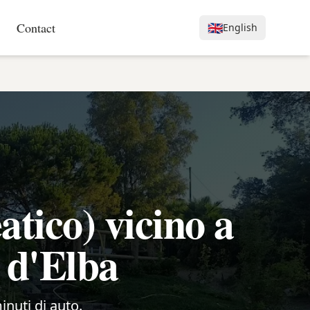
Contact
🇬🇧
English
tico) vicino a
a d'Elba
inuti di auto.