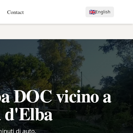
Contact
🇬🇧
English
ba DOC vicino a
a d'Elba
minuti di auto.