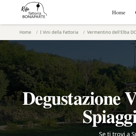
Home
Home
/
I Vini della Fattoria
/
Vermentino dell'Elba D
Degustazione V
Spiaggi
Se ti trovi a 