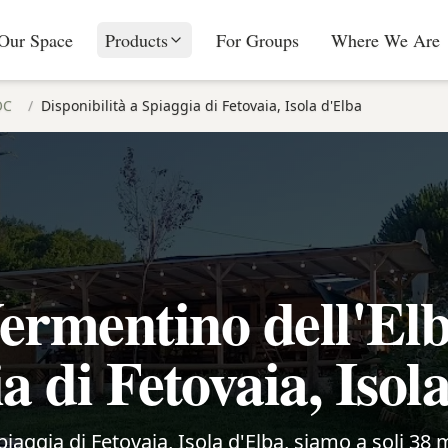
Our Space
Products
For Groups
Where We Are
OC
/
Disponibilità a Spiaggia di Fetovaia, Isola d'Elba
ermentino dell'El
a di Fetovaia, Isol
Spiaggia di Fetovaia, Isola d'Elba, siamo a soli 38 