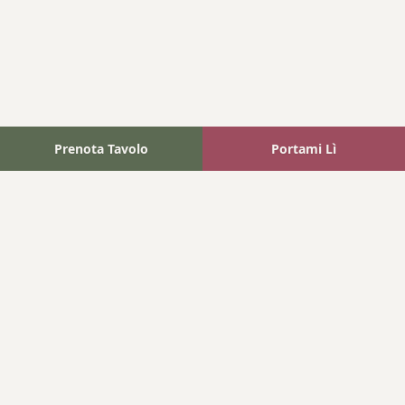
Prenota Tavolo
Portami Lì
Fattoria Bonaparte
A unique experience in the heart of Elba Island, where wine
meets tradition.
Navigation
Home
Where We Are