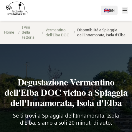
🇬🇧
EN
I Vini
Vermentino
Disponibilità a Spiaggia
Home
/
della
/
/
dell'Elba DOC
dell'Innamorata, Isola d'Elba
Fattoria
Degustazione Vermentino
dell'Elba DOC vicino a Spiaggia
dell'Innamorata, Isola d'Elba
Se ti trovi a Spiaggia dell'Innamorata, Isola
d'Elba, siamo a soli 20 minuti di auto.