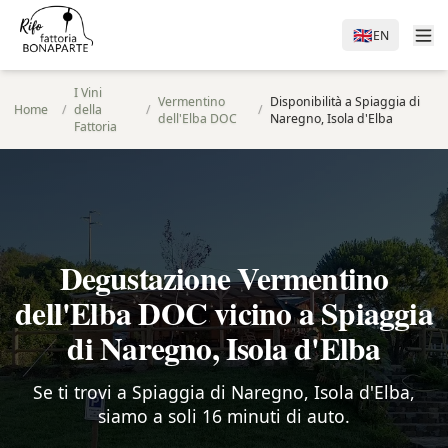
🇬🇧
EN
I Vini
Vermentino
Disponibilità a Spiaggia di
Home
/
della
/
/
dell'Elba DOC
Naregno, Isola d'Elba
Fattoria
Degustazione Vermentino
dell'Elba DOC vicino a Spiaggia
di Naregno, Isola d'Elba
Se ti trovi a Spiaggia di Naregno, Isola d'Elba,
siamo a soli 16 minuti di auto.