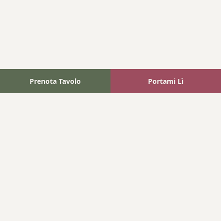
Prenota Tavolo
Portami Lì
Fattoria Bonaparte
A unique experience in the heart of Elba Island, where wine
meets tradition.
Navigation
Home
Where We Are