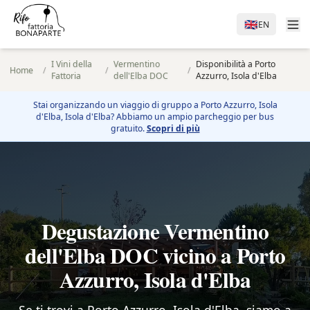
🇬🇧
EN
I Vini della
Vermentino
Disponibilità a Porto
Home
/
/
/
Fattoria
dell'Elba DOC
Azzurro, Isola d'Elba
Stai organizzando un viaggio di gruppo a
Porto Azzurro, Isola
d'Elba
, Isola d'Elba? Abbiamo un ampio parcheggio per bus
gratuito.
Scopri di più
Degustazione Vermentino
dell'Elba DOC vicino a Porto
Azzurro, Isola d'Elba