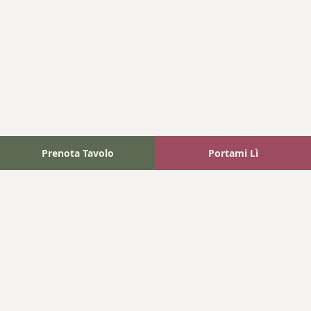
Prenota Tavolo
Portami Lì
Fattoria Bonaparte
A unique experience in the heart of Elba Island, where wine
meets tradition.
Navigation