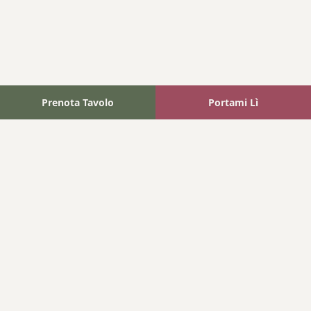
Prenota Tavolo
Portami Lì
Fattoria Bonaparte
A unique experience in the heart of Elba Island, where wine
meets tradition.
Navigation
Home
Where We Are
Contact