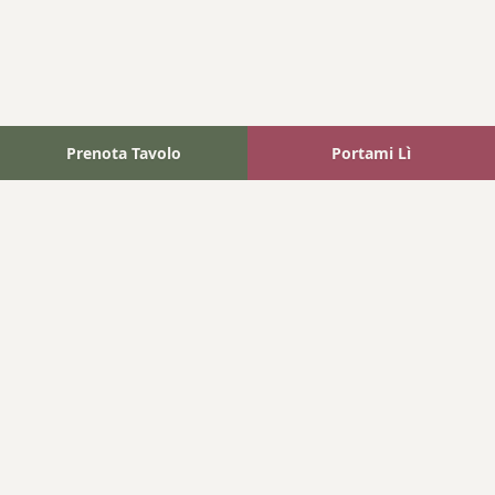
Prenota Tavolo
Portami Lì
Fattoria Bonaparte
A unique experience in the heart of Elba Island, where wine
meets tradition.
Navigation
Home
Where We Are
Contact