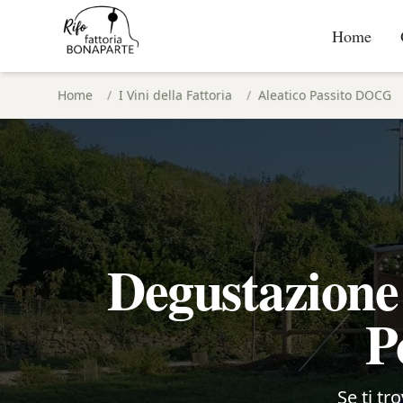
Home
Home
/
I Vini della Fattoria
/
Aleatico Passito DOCG
Degustazione
P
Se ti tr