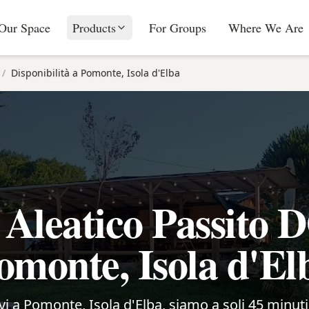
Our Space
Products
For Groups
Where We Are
/
Disponibilità a Pomonte, Isola d'Elba
 Aleatico Passito 
omonte, Isola d'El
ovi a Pomonte, Isola d'Elba, siamo a soli 45 minuti